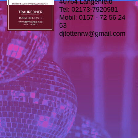
40764 Langenfeld
Tel: 02173-7920981
Mobil: 0157 - 72 56 24
53
djtottenrw@gmail.com