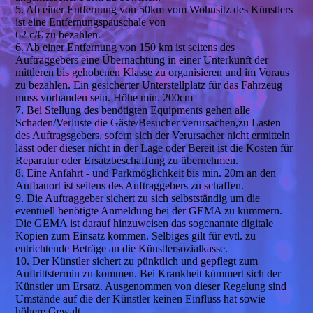
5. Ab einer Entfernung von 50km vom Wohnsitz des Künstlers
ist eine Entfernungspauschale von
62 c/€ zu bezahlen.
6. Ab einer Entfernung von 150 km ist seitens des
Auftraggebers eine Übernachtung in einer Unterkunft der
mittleren bis gehobenen Klasse zu organisieren und im Voraus
zu bezahlen. Ein gesicherter Unterstellplatz für das Fahrzeug
muss vorhanden sein. Höhe min. 200cm
7. Bei Stellung des benötigten Equipments gehen alle
Schaden/Verluste die Gäste/Besucher verursachen,zu Lasten
des Auftragsgebers, sofern sich der Verursacher nicht ermitteln
lässt oder dieser nicht in der Lage oder Bereit ist die Kosten für
Reparatur oder Ersatzbeschaffung zu übernehmen.
8. Eine Anfahrt - und Parkmöglichkeit bis min. 20m an den
Aufbauort ist seitens des Auftraggebers zu schaffen.
9. Die Auftraggeber sichert zu sich selbstständig um die
eventuell benötigte Anmeldung bei der GEMA zu kümmern.
Die GEMA ist darauf hinzuweisen das sogenannte digitale
Kopien zum Einsatz kommen. Selbiges gilt für evtl. zu
entrichtende Beträge an die Künstlersozialkasse.
10. Der Künstler sichert zu pünktlich und gepflegt zum
Auftrittstermin zu kommen. Bei Krankheit kümmert sich der
Künstler um Ersatz. Ausgenommen von dieser Regelung sind
Umstände auf die der Künstler keinen Einfluss hat sowie
höhere Gewalt.