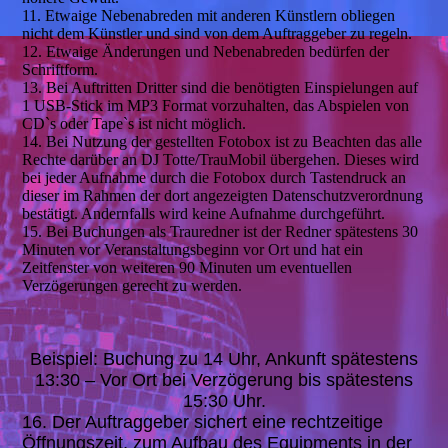
11. Etwaige Nebenabreden mit anderen Künstlern obliegen
nicht dem Künstler und sind von dem Auftraggeber zu regeln.
12. Etwaige Änderungen und Nebenabreden bedürfen der
Schriftform.
13. Bei Auftritten Dritter sind die benötigten Einspielungen auf
1 USB-Stick im MP3 Format vorzuhalten, das Abspielen von
CD`s oder Tape`s ist nicht möglich.
14. Bei Nutzung der gestellten Fotobox ist zu Beachten das alle
Rechte darüber an DJ Totte/TrauMobil übergehen. Dieses wird
bei jeder Aufnahme durch die Fotobox durch Tastendruck an
dieser im Rahmen der dort angezeigten Datenschutzverordnung
bestätigt. Andernfalls wird keine Aufnahme durchgeführt.
15. Bei Buchungen als Trauredner ist der Redner spätestens 30
Minuten vor Veranstaltungsbeginn vor Ort und hat ein
Zeitfenster von weiteren 90 Minuten um eventuellen
Verzögerungen gerecht zu werden.
Beispiel: Buchung zu 14 Uhr, Ankunft spätestens
13:30 – Vor Ort bei Verzögerung bis spätestens
15:30 Uhr.
16. Der Auftraggeber sichert eine rechtzeitige
Öffnungszeit, zum Aufbau des Equipments in der